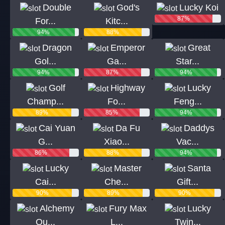
Double
God's
Lucky Koi
87%
For...
Kitc...
94%
88%
Dragon
Emperor
Great
Gol...
Ga...
Star...
94%
87%
94%
Golf
Highway
Lucky
Champ...
Fo...
Feng...
89%
85%
94%
Cai Yuan
Da Fu
Daddys
G...
Xiao...
Vac...
86%
88%
94%
Lucky
Master
Santa
Cai...
Che...
Gift...
90%
89%
90%
Alchemy
Fury Max
Lucky
Qu...
L...
Twin...