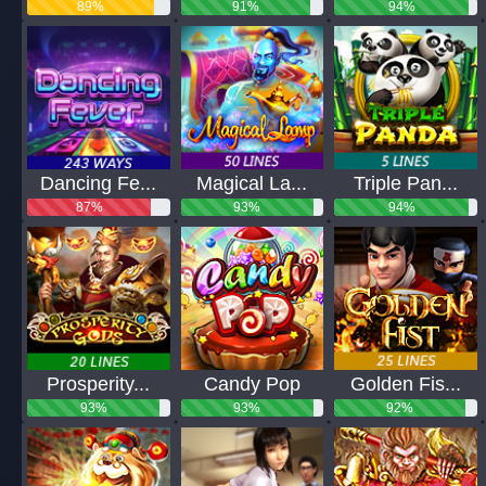
89%
91%
94%
Dancing Fe...
Magical La...
Triple Pan...
87%
93%
94%
Prosperity...
Candy Pop
Golden Fis...
93%
93%
92%