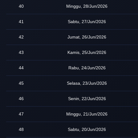
40
Minggu, 28/Jun/2026
41
Sabtu, 27/Jun/2026
42
Jumat, 26/Jun/2026
43
Kamis, 25/Jun/2026
44
Rabu, 24/Jun/2026
45
Selasa, 23/Jun/2026
46
Senin, 22/Jun/2026
47
Minggu, 21/Jun/2026
48
Sabtu, 20/Jun/2026