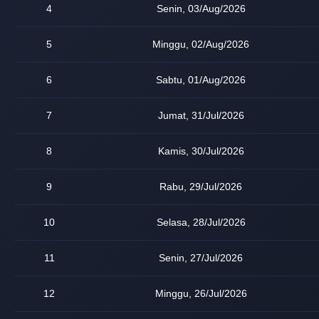
4
Senin, 03/Aug/2026
5
Minggu, 02/Aug/2026
6
Sabtu, 01/Aug/2026
7
Jumat, 31/Jul/2026
8
Kamis, 30/Jul/2026
9
Rabu, 29/Jul/2026
10
Selasa, 28/Jul/2026
11
Senin, 27/Jul/2026
12
Minggu, 26/Jul/2026