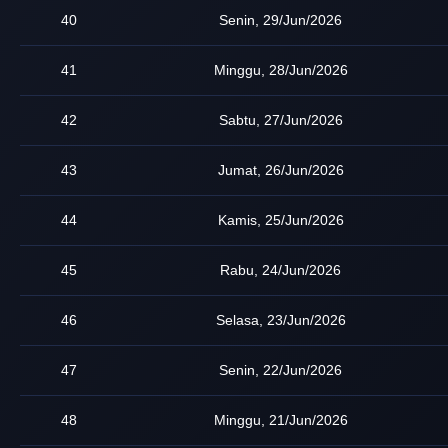
40
Senin, 29/Jun/2026
41
Minggu, 28/Jun/2026
42
Sabtu, 27/Jun/2026
43
Jumat, 26/Jun/2026
44
Kamis, 25/Jun/2026
45
Rabu, 24/Jun/2026
46
Selasa, 23/Jun/2026
47
Senin, 22/Jun/2026
48
Minggu, 21/Jun/2026