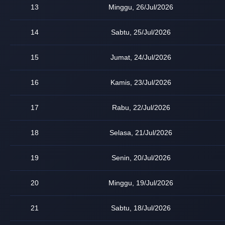
13
Minggu, 26/Jul/2026
14
Sabtu, 25/Jul/2026
15
Jumat, 24/Jul/2026
16
Kamis, 23/Jul/2026
17
Rabu, 22/Jul/2026
18
Selasa, 21/Jul/2026
19
Senin, 20/Jul/2026
20
Minggu, 19/Jul/2026
21
Sabtu, 18/Jul/2026