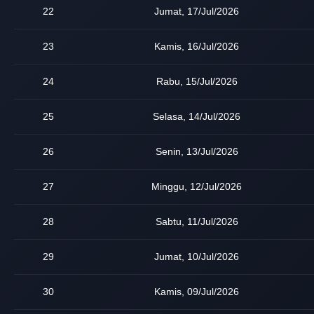
22
Jumat, 17/Jul/2026
23
Kamis, 16/Jul/2026
24
Rabu, 15/Jul/2026
25
Selasa, 14/Jul/2026
26
Senin, 13/Jul/2026
27
Minggu, 12/Jul/2026
28
Sabtu, 11/Jul/2026
29
Jumat, 10/Jul/2026
30
Kamis, 09/Jul/2026