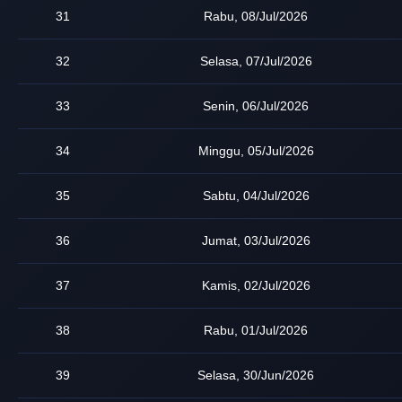
31
Rabu, 08/Jul/2026
32
Selasa, 07/Jul/2026
33
Senin, 06/Jul/2026
34
Minggu, 05/Jul/2026
35
Sabtu, 04/Jul/2026
36
Jumat, 03/Jul/2026
37
Kamis, 02/Jul/2026
38
Rabu, 01/Jul/2026
39
Selasa, 30/Jun/2026