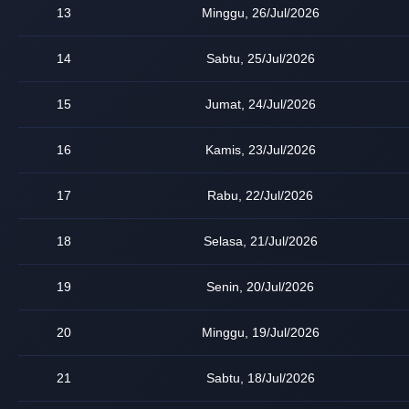
13
Minggu, 26/Jul/2026
14
Sabtu, 25/Jul/2026
15
Jumat, 24/Jul/2026
16
Kamis, 23/Jul/2026
17
Rabu, 22/Jul/2026
18
Selasa, 21/Jul/2026
19
Senin, 20/Jul/2026
20
Minggu, 19/Jul/2026
21
Sabtu, 18/Jul/2026