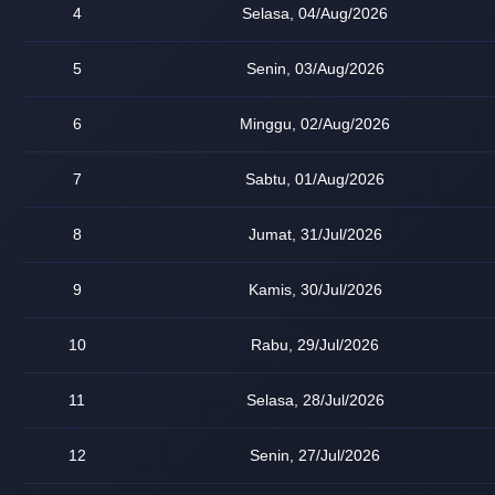
4
Selasa, 04/Aug/2026
5
Senin, 03/Aug/2026
6
Minggu, 02/Aug/2026
7
Sabtu, 01/Aug/2026
8
Jumat, 31/Jul/2026
9
Kamis, 30/Jul/2026
10
Rabu, 29/Jul/2026
11
Selasa, 28/Jul/2026
12
Senin, 27/Jul/2026