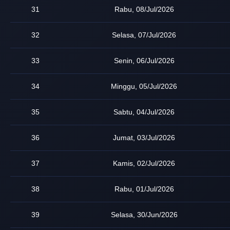
31
Rabu, 08/Jul/2026
32
Selasa, 07/Jul/2026
33
Senin, 06/Jul/2026
34
Minggu, 05/Jul/2026
35
Sabtu, 04/Jul/2026
36
Jumat, 03/Jul/2026
37
Kamis, 02/Jul/2026
38
Rabu, 01/Jul/2026
39
Selasa, 30/Jun/2026