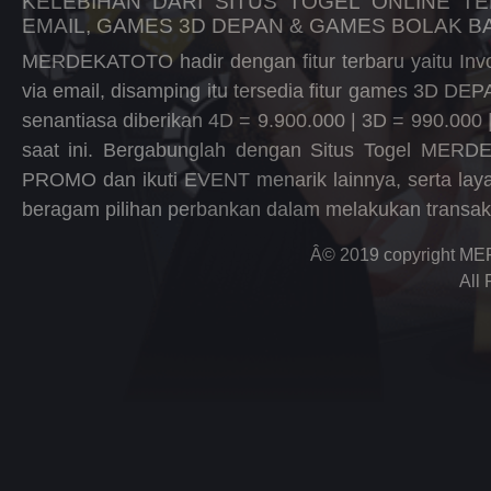
KELEBIHAN DARI SITUS TOGEL ONLINE TE
EMAIL, GAMES 3D DEPAN & GAMES BOLAK BA
MERDEKATOTO hadir dengan fitur terbaru yaitu Invo
via email, disamping itu tersedia fitur games 3D DE
senantiasa diberikan 4D = 9.900.000 | 3D = 990.000 
saat ini. Bergabunglah dengan Situs Togel MER
PROMO dan ikuti EVENT menarik lainnya, serta lay
beragam pilihan perbankan dalam melakukan transak
Â© 2019 copyright ME
All