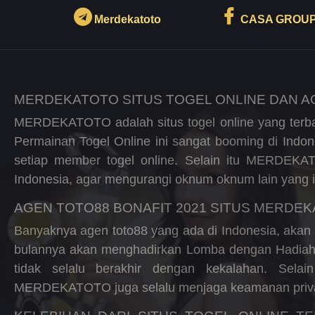
Merdekatoto
CASA GROU
MERDEKATOTO SITUS TOGEL ONLINE DAN A
MERDEKATOTO adalah situs togel online yang terba
Permainan Togel Online ini sangat booming di Ind
setiap member togel online. Selain itu MERDEKA
Indonesia, agar mengurangi oknum oknum lain yang 
AGEN TOTO88 BONAFIT 2021 SITUS MERDE
Banyaknya agen toto88 yang ada di Indonesia, akan t
bulannya akan menghadirkan Lomba dengan Hadiah 
tidak selalu berakhir dengan kekalahan. Sela
MERDEKATOTO juga selalu menjaga keamanan priva