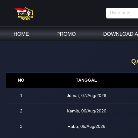
HOME
PROMO
DOWNLOAD A
Q
NO
TANGGAL
1
Jumat, 07/Aug/2026
2
Kamis, 06/Aug/2026
3
Rabu, 05/Aug/2026