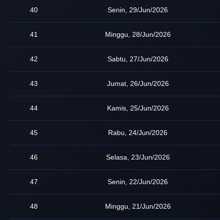
40
Senin, 29/Jun/2026
41
Minggu, 28/Jun/2026
42
Sabtu, 27/Jun/2026
43
Jumat, 26/Jun/2026
44
Kamis, 25/Jun/2026
45
Rabu, 24/Jun/2026
46
Selasa, 23/Jun/2026
47
Senin, 22/Jun/2026
48
Minggu, 21/Jun/2026