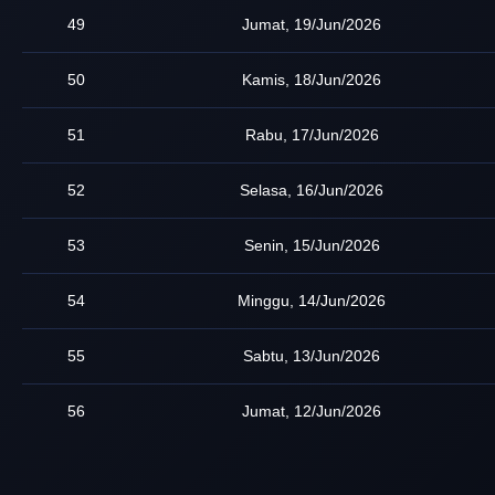
49
Jumat, 19/Jun/2026
50
Kamis, 18/Jun/2026
51
Rabu, 17/Jun/2026
52
Selasa, 16/Jun/2026
53
Senin, 15/Jun/2026
54
Minggu, 14/Jun/2026
55
Sabtu, 13/Jun/2026
56
Jumat, 12/Jun/2026