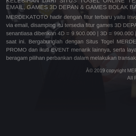
KELEBIHAN DARI SITUS TOGEL ONLINE TE
EMAIL, GAMES 3D DEPAN & GAMES BOLAK BA
MERDEKATOTO hadir dengan fitur terbaru yaitu Invo
via email, disamping itu tersedia fitur games 3D DE
senantiasa diberikan 4D = 9.900.000 | 3D = 990.000 
saat ini. Bergabunglah dengan Situs Togel MER
PROMO dan ikuti EVENT menarik lainnya, serta lay
beragam pilihan perbankan dalam melakukan transak
Â© 2019 copyright ME
All