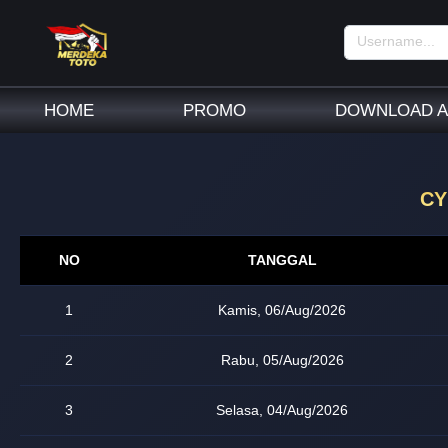
HOME
PROMO
DOWNLOAD A
CY
NO
TANGGAL
1
Kamis, 06/Aug/2026
2
Rabu, 05/Aug/2026
3
Selasa, 04/Aug/2026