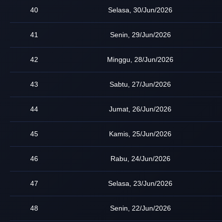
40
Selasa, 30/Jun/2026
41
Senin, 29/Jun/2026
42
Minggu, 28/Jun/2026
43
Sabtu, 27/Jun/2026
44
Jumat, 26/Jun/2026
45
Kamis, 25/Jun/2026
46
Rabu, 24/Jun/2026
47
Selasa, 23/Jun/2026
48
Senin, 22/Jun/2026