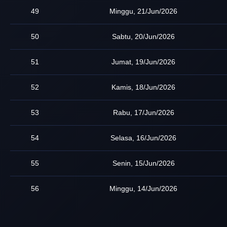
49
Minggu, 21/Jun/2026
50
Sabtu, 20/Jun/2026
51
Jumat, 19/Jun/2026
52
Kamis, 18/Jun/2026
53
Rabu, 17/Jun/2026
54
Selasa, 16/Jun/2026
55
Senin, 15/Jun/2026
56
Minggu, 14/Jun/2026