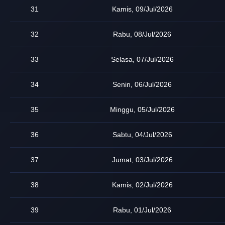
31
Kamis, 09/Jul/2026
32
Rabu, 08/Jul/2026
33
Selasa, 07/Jul/2026
34
Senin, 06/Jul/2026
35
Minggu, 05/Jul/2026
36
Sabtu, 04/Jul/2026
37
Jumat, 03/Jul/2026
38
Kamis, 02/Jul/2026
39
Rabu, 01/Jul/2026