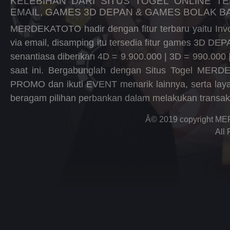
KELEBIHAN DARI SITUS TOGEL ONLINE TE
EMAIL, GAMES 3D DEPAN & GAMES BOLAK BA
MERDEKATOTO hadir dengan fitur terbaru yaitu Invo
via email, disamping itu tersedia fitur games 3D DE
senantiasa diberikan 4D = 9.900.000 | 3D = 990.000 
saat ini. Bergabunglah dengan Situs Togel MER
PROMO dan ikuti EVENT menarik lainnya, serta lay
beragam pilihan perbankan dalam melakukan transak
Â© 2019 copyright ME
All