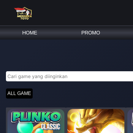
HOME
PROMO
ALL GAME