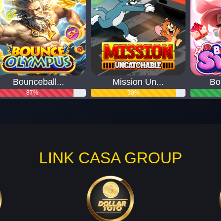
Bounceball...
Mission Un...
Bo
87%
90%
LINK CASA GROUP