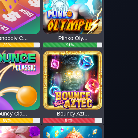
nopoly C...
Plinko Oly...
89%
91%
uncy Cla...
Bouncy Azt...
88%
87%