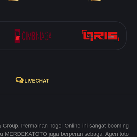
LIVECHAT
 Group. Permainan Togel Online ini sangat booming
 itu MERDEKATOTO juga berperan sebagai Agen toto