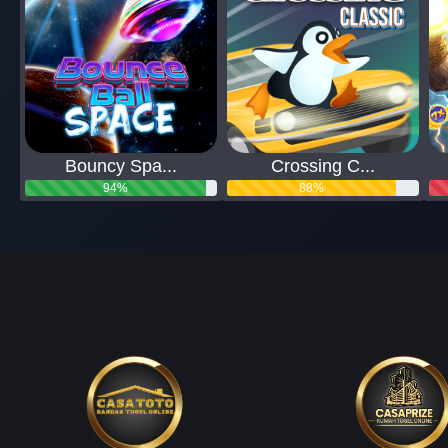
Bouncy Spa...
Crossing C...
94%
88%